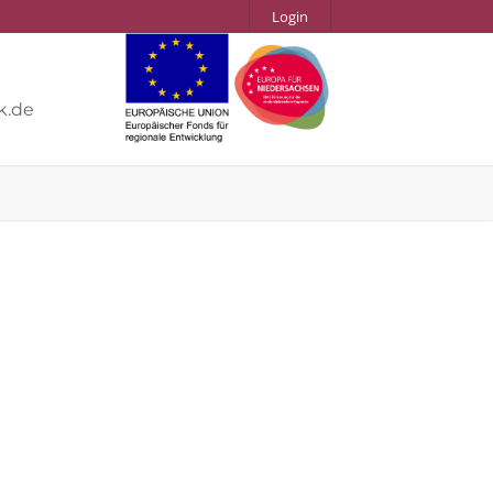
Login
k.de